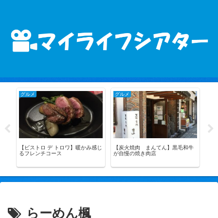
グルメ
グルメ
グ
店、
【ビストロ デ トロワ】暖かみ感じ
【炭火焼肉 まんてん】黒毛和牛
元
るフレンチコース
が自慢の焼き肉店
堂
らーめん楓