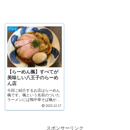
グルメ
【らーめん楓】すべてが
美味しい八王子のらーめ
ん店
今回ご紹介するお店はらーめん
楓です。楓という名前のついた
ラーメンには鴨中華そば楓があ
ります。２つのお店とも同じ楓
2023.12.17
グループのお店として経営され
ています。さて、そのらーめん
楓の店舗は京王八王子駅からは
大分歩いたところになる八王子
市大和田町にあり...
スポンサーリンク