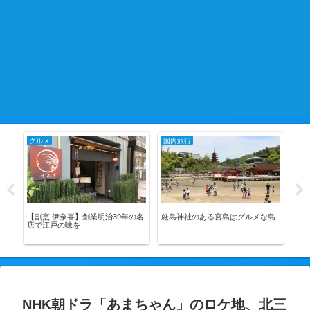
グルメ
国内旅行
国
フ
【割烹 伊奈喜】創業明治39年の名
厳島神社のある宮島はグルメな島
富
店で江戸の味を
NHK朝ドラ「あまちゃん」のロケ地、北三