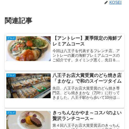
KOSEI
関連記事
【アントレー】夏季限定の海鮮プ
グルメ
レミアムコース
今回は八王子を代表するフレンチ店、ア
ントレーの夏の海鮮プレミアムコースの
ご紹介です。タイミング悪く、先日８月
末に終了してしまったコースですね。と
はいえ、このコースは毎年夏季限定で用
意されているようなので来年を楽しみに
八王子お店大賞受賞のどら焼き店
グルメ
していただければと思いま...
「まかな」で和のスイーツタイム
先日、八王子お店大賞受賞のどら焼き専
門店、どら焼きまかな（万叶）に行って
きました。八王子駅から歩いて10分ほ
ど、甲州街道沿いの落ち着いた街並みに
溶け込むように佇むお店です。・八王子
お店大賞って？八王子お店大賞は、市民
きっちんなかやま～コスパのよい
グルメ
が推薦・投票して選ぶ「地...
贅沢ランチコース～
第４回八王子お店大賞受賞店のきっちん