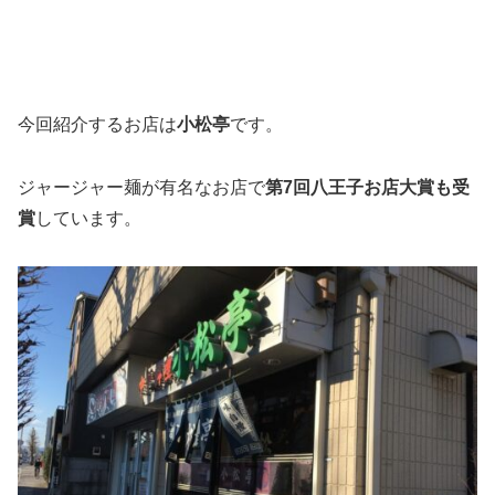
今回紹介するお店は
小松亭
です。
ジャージャー麺が有名なお店で
第7回八王子お店大賞も受
賞
しています。