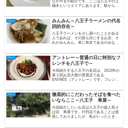
なかやまの紹介です。ここは八王子の上
柚木というエリアにあります。駅から歩
いていくにはかなり遠いところにありま
す。幸い駐車場は12台ありますので、お
店に行く際はクルマが必要ですね。こち
みんみん～八王子ラーメンの代名
グルメ
らがお店です。かわいら...
詞的存在～
八王子ラーメンを少し調べたことがある
人であれば、その誰も目にするお店、そ
れがみんみん。単に有名であるのみなら
ず、第3回八王子お店大賞受賞、2014年に
は63万人のレビュアーに選ばれた至高の
名店「食べログ ベストラーメン
アントレー～普通の日に特別なフ
グルメ
2014」を受賞する...
レンチを八王子で～
今回紹介する八王子の名店は、2013年の
第２回お店大賞の受賞店である、
ENTRÉE（アントレー）です。フレンチ
のお店ですね。開店は1985年。もう30年
以上も地元八王子で愛され続けているフ
レンチのお店です。アクセスも西八王子
徹底的にこだわったそばを食べた
グルメ
の駅から一直線。...
いならここ～八王子 車屋～
今回紹介したいお店は八王子の超人気そ
ば店、車屋です。行列店であることは覚
悟しておりましたが、私がいったときも
駐車場にぎりぎりクルマが駐車できたほ
ぼ。30分以上待って入店しました。しか