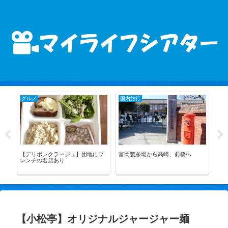
グルメ
国内旅行
旅
ニ
【デリボンクラージュ】団地にフ
富岡製糸場から高崎、前橋へ
ブ
レンチの名店あり
理
【小松亭】オリジナルジャージャー麺