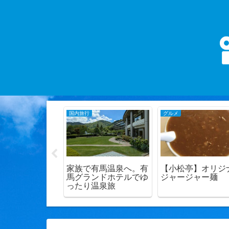
国内旅行
グルメ
A NOTTE(ベ
家族で有馬温泉へ。有
【小松亭】オリジ
テ)】異空間を
馬グランドホテルでゆ
ジャージャー麺
店内で食べる贅
ったり温泉旅
タ