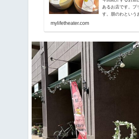
あるお店です。プ
す。朋のわという
てつくられた名づけら
mylifetheater.com