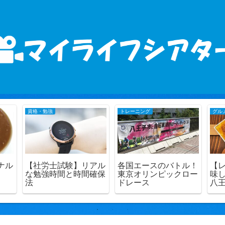
資格・勉強
トレーニング
グル
ナル
【社労士試験】リアル
各国エースのバトル！
【
な勉強時間と時間確保
東京オリンピックロー
味
法
ドレース
八