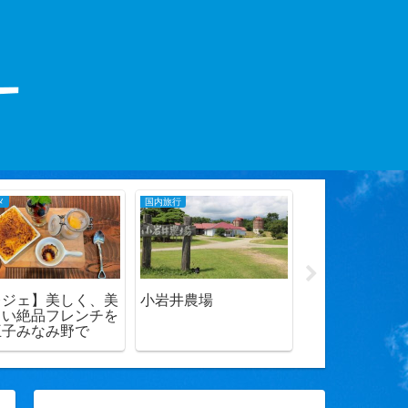
メ
国内旅行
グルメ
レジェ】美しく、美
小岩井農場
【ピエモンテ
しい絶品フレンチを
ウニとトマト
王子みなみ野で
ムパスタ