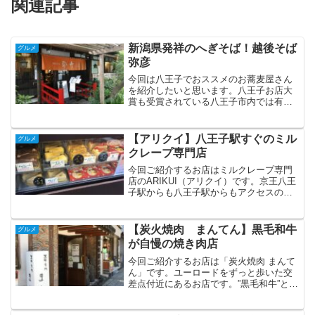
関連記事
新潟県発祥のへぎそば！越後そば
グルメ
弥彦
今回は八王子でおススメのお蕎麦屋さん
を紹介したいと思います。八王子お店大
賞も受賞されている八王子市内では有名
店であります。こちら。越後そば弥彦で
す。駅からは少し離れた場所にあります
が、古民家風な建物が目印のお店です。
【アリクイ】八王子駅すぐのミル
グルメ
赤い橋がいいですね。こち...
クレープ専門店
今回ご紹介するお店はミルクレープ専門
店のARIKUI（アリクイ）です。京王八王
子駅からも八王子駅からもアクセスのよ
い東町にあるお店です。2022年オープン
ということで新しいお店ですね。お店に
はアリクイのロゴがばっちし登場。ショ
【炭火焼肉 まんてん】黒毛和牛
グルメ
ーケースにはた...
が自慢の焼き肉店
今回ご紹介するお店は「炭火焼肉 まんて
ん」です。ユーロードをずっと歩いた交
差点付近にあるお店です。”黒毛和牛”とい
う言葉が食欲をそそります。たまには焼
肉ランチでも食べようと入店。カルビ定