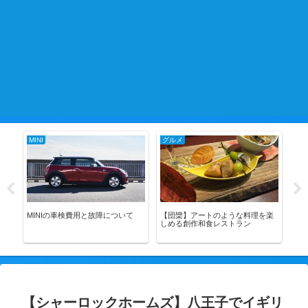
MINI
グルメ
グ
MINIの車検費用と故障について
【団欒】アートのような料理を楽
【ビ
しめる創作和食レストラン
肉
ア
【シャーロックホームズ】八王子でイギリ