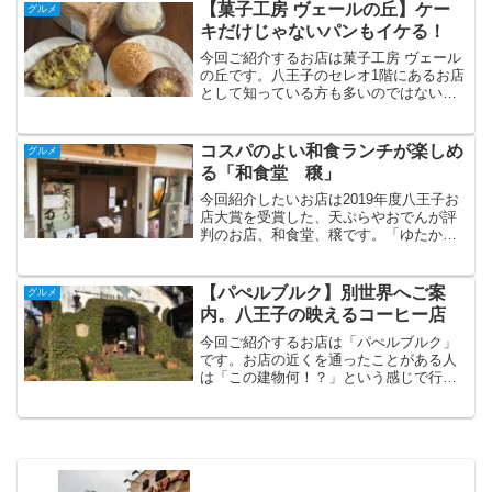
食を注文してみました。人気店なのか結
【菓子工房 ヴェールの丘】ケー
グルメ
構お客さんでにぎわ...
キだけじゃないパンもイケる！
今回ご紹介するお店は菓子工房 ヴェール
の丘です。八王子のセレオ1階にあるお店
として知っている方も多いのではないで
しょうか。ケーキはもちろん焼き菓子も
美味しいお店ですね。今回は八王子みな
み野の本店にいきパンをテイクアウトし
コスパのよい和食ランチが楽しめ
グルメ
てきました。まさかパ...
る「和食堂 穣」
今回紹介したいお店は2019年度八王子お
店大賞を受賞した、天ぷらやおでんが評
判のお店、和食堂、穣です。「ゆたか」
と読みます。お店の前にはお店大賞受賞
ののぼりが立っておりますので、すぐに
見つけられるかと思います。アクセスは
【パぺルブルク】別世界へご案
グルメ
京王八王子駅からすぐ...
内。八王子の映えるコーヒー店
今回ご紹介するお店は「パぺルブルク」
です。お店の近くを通ったことがある人
は「この建物何！？」という感じで行っ
たことはなくとも目にした記憶がある人
もいるのではないでしょうか。私も「あ
のホーンテッドマンションみたいなのっ
て何？」と聞かれたことが...