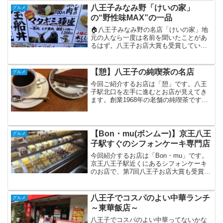
お店大賞って？八王子お店大賞は、市民
八王子みなみ野「けいの家」
グルメ
が推薦・投票して選ぶ「地...
の“野性味MAX”の一品
🏠八王子みなみ野の名店「けいの家」地
元の人なら一度は名前を聞いたことがあ
るはず。八王子お店大賞も受賞してい
る、実力派の居酒屋。魚のイメージが強
い店であったが今回のフードフェスでは
そ肉で攻めてきた。店の前に立つと、
【憩】八王子の純喫茶の名店
グルメ
「ヒグマ」「えぞ鹿」「トド」...
今回ご紹介するお店は「憩」です。八王
子駅北口を左手に進むとお店が見えてき
ます。創業1968年の老舗の純喫茶です。
第6回八王子お店大賞も受賞しています。
お店の雰囲気です。昔ながらの風情を感
じます。この日は他にお客さんもあまり
いないので静かにゆ...
【Bon・mu(ボンムー)】京王八王
グルメ
子駅すぐのシフォンケーキ専門店
今回紹介するお店は「Bon・mu」です。
京王八王子駅近くにあるシフォンケーキ
のお店で、第7回八王子お店大賞も受賞し
ている人気店です。専門店だけあって、
とてもこだわってケーキを作っていま
す。お店にはずらりと商品が並びます。
八王子でコスパのよい中華ランチ
グルメ
フレーバーは全34種...
～東華飯店～
八王子でコスパのよい中華ってないかな