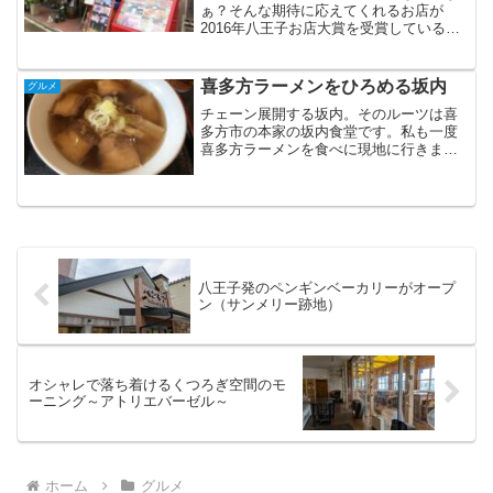
ぁ？そんな期待に応えてくれるお店が
2016年八王子お店大賞を受賞している東
華飯店です。「高級中華料理を気軽にリ
ーズナブルな価格で味わっていただきた
い」とコンセプトのもと、昭和３９年に
喜多方ラーメンをひろめる坂内
グルメ
オープンしてから50年...
チェーン展開する坂内。そのルーツは喜
多方市の本家の坂内食堂です。私も一度
喜多方ラーメンを食べに現地に行きまし
たが、食べることはできず。超人気店で
す。その味を受け継ぎ、かつチェーン展
開したのが喜多方ラーメン坂内。以前は
八王子にもありましたが、...
八王子発のペンギンベーカリーがオープ
ン（サンメリー跡地）
オシャレで落ち着けるくつろぎ空間のモ
ーニング～アトリエバーゼル～
ホーム
グルメ