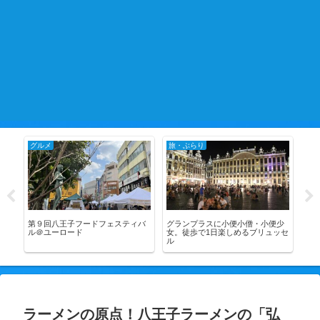
グルメ
旅・ぶらり
グ
第９回八王子フードフェスティバ
グランプラスに小便小僧・小便少
八王
ル＠ユーロード
女。徒歩で1日楽しめるブリュッセ
性味
ル
ラーメンの原点！八王子ラーメンの「弘