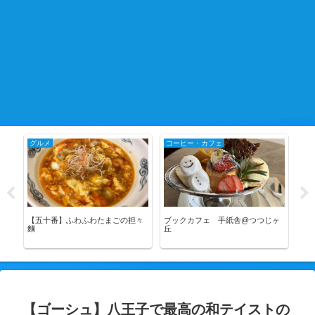
グルメ
コーヒー・カフェ
国
え。
【五十番】ふわふわたまごの担々
ブックカフェ 手紙舎@つつじヶ
超
麵
丘
スの
【ゴーシュ】八王子で最高の和テイストの