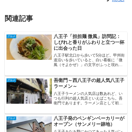
関連記事
八王子「担担麺 微風」訪問記：
グルメ
しびれと香りがふわりと立つ一杯
に出会った日
八王子駅北口から歩いて5分ほど。甲州街
道沿いを歩いていると、白い看板に「微
風（そよかぜ）」の文字がふっと現れま
す。名前の通り、どこか柔らかい雰囲気
の漂う担担麺専門店です。店内はカウン
ター8席のみですが、カフェのように清潔
吾衛門～西八王子の超人気八王子
グルメ
で明るい空間。女性ひ...
ラーメン～
八王子ラーメンの人気店は数あれど、い
つも行列の超人気店といえばこちら。吾
衛門であります。ラーメン店として初の
八王子お店大賞受賞した吾衛門は、八王
子ご当地スーパーのアルプスでも袋麺が
売られているほどの人気店。八王子市民
八王子発のペンギンベーカリーが
グルメ
の間の知名度は抜群ではな...
オープン（サンメリー跡地）
八王子みなみ野にかつてあった人気パン