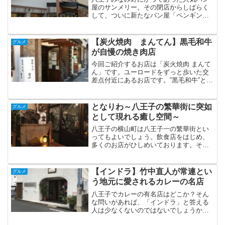
屋のサンメリー。その閉店からしばらく
して、ついに新たなパン屋「ペンギンベ
ーカリー」が7月4日にオープンしまし
た。以下、基本情報です。・所在地東京
都八王子市みなみ野1‑7‑3、ショッピング
【炭火焼肉 まんてん】黒毛和牛
グルメ
センター「フレスポ...
が自慢の焼き肉店
今回ご紹介するお店は「炭火焼肉 まんて
ん」です。ユーロードをずっと歩いた交
差点付近にあるお店です。”黒毛和牛”とい
う言葉が食欲をそそります。たまには焼
肉ランチでも食べようと入店。カルビ定
食を注文してみました。人気店なのか結
となりわ～八王子の繁華街に突如
グルメ
構お客さんでにぎわ...
として現れる癒し空間～
八王子の横山町は八王子一の繁華街とい
ってもよいでしょう。飲食店をはじめ、
多くのお店がひしめいております。そん
な八王子の「都会」の中にポツンと現れ
る癒しの異世界ともいえるお店が「とな
りわ」です。何だか名前からして暖かみ
【インドラ】竹中直人が常連とい
グルメ
を感じますね。となりわが...
う地元に愛されるカレーの名店
八王子でカレーの有名店はどこか？そん
な問いがあれば、「インドラ」と答える
人は少なくないのではないでしょうか。
今回ご紹介するお店は昭和51年開業のカ