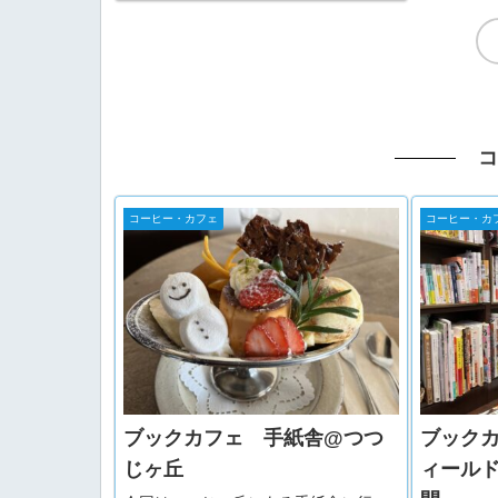
ッド、ローター周りの部品も交換して
いたので、特に交換部品はな...
コ
コーヒー・カフェ
コーヒー・カ
ブックカフェ 手紙舎@つつ
ブック
じヶ丘
ィール