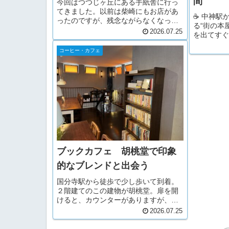
間
今回はつつじヶ丘にある手紙舎に行っ
てきました。以前は柴崎にもお店があ
☕ 中神駅
ったのですが、残念ながらなくなって
る“街の本
しまいました。つつじヶ丘点は駅から
2026.07.25
を出てすぐ。
遠く住宅地にあります。団地の隣でア
フィールド
クセスはよくないためクルマで向かい
コーヒー・カフェ
店」がルー
ました。駐車場ば偶然空いていたので
ェへと生ま
す...
店内に入る
ブックカフェ 胡桃堂で印象
的なブレンドと出会う
国分寺駅から徒歩で少し歩いて到着。
２階建てのこの建物が胡桃堂。扉を開
けると、カウンターがありますが、注
文は席で頼みます。２階へ続く階段沿
2026.07.25
いにも本棚がおります。本棚に様々な
本がありますが、その数はあまり多く