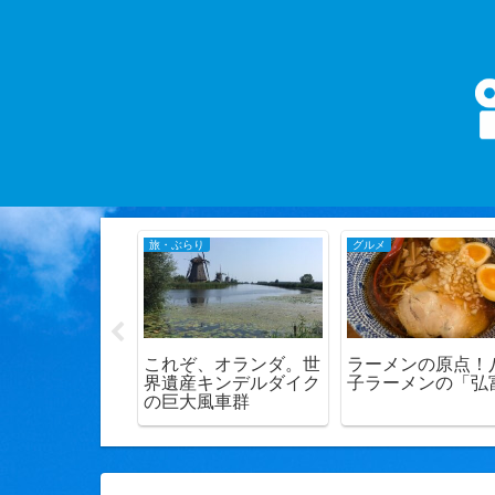
旅・ぶらり
グルメ
子日本閣】人生
これぞ、オランダ。世
ラーメンの原点！
なひと時に～王
界遺産キンデルダイク
子ラーメンの「弘
ンチコース～
の巨大風車群