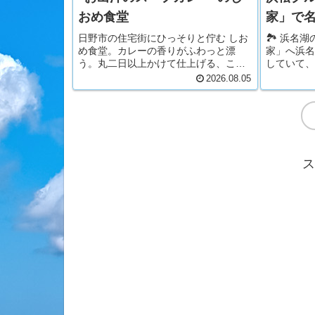
おめ食堂
家」で
日野市の住宅街にひっそりと佇む しお
🏞 浜名
め食堂。カレーの香りがふわっと漂
家」へ浜名
う。丸二日以上かけて仕上げる、こだ
していて、
わりのWスープしおめ食堂のスープカ
と、昔なが
2026.08.05
レーは、２つの出しを使ったWスー
る。この店
プ。動物系出汁（豚・鶏）コラーゲン
たらしく少
たっぷりで、旨味が深い。口当たりは
丼を注文運
まろ...
バ...
ス