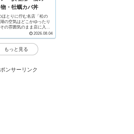
名物・牡蠣カバ丼
湖のほとりに佇む名店「松の
湖の空気はどこかゆったり
その雰囲気のまま店に入る
らの食堂の温かさが広が
2026.08.04
、孤独のグルメにも登場し
し有名。🦪 名物・牡蠣カバ
ばれてきた瞬間、甘辛いカ
もっと見る
ポンサーリンク