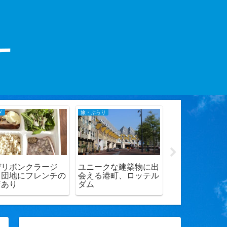
メ
旅・ぶらり
グルメ
デリボンクラージ
ユニークな建築物に出
【鴨中華そば
】団地にフレンチの
会える港町、ロッテル
にいただく鴨
店あり
ダム