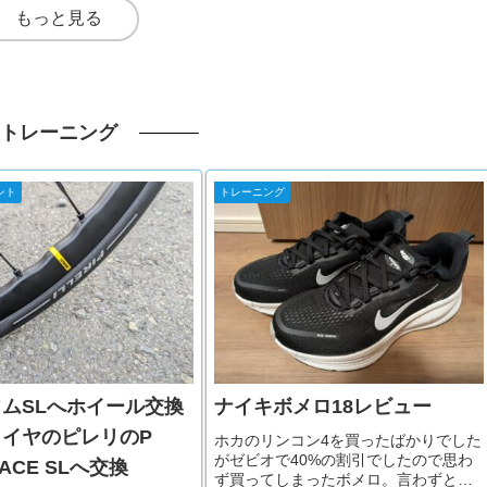
もっと見る
トレーニング
ント
トレーニング
ムSLへホイール交換
ナイキボメロ18レビュー
イヤのピレリのP
ホカのリンコン4を買ったばかりでした
がゼビオで40%の割引でしたので思わ
RACE SLへ交換
ず買ってしまったボメロ。言わずとし