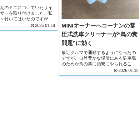
期のミニについていたサイ
ザーを取り付けました。私
々付いてはいたのですが、
ミニの車内で運転席をスラ
MINIオーナーへコーナンの蓄
2026.01.18
りする際に力を加えすぎで
圧式洗車クリーナーが“鳥の糞
まいました。なくなって初
ありがたみ。破損以来、運
問題”に効く
最近クルマで通勤するようになったの
ですが、自然豊かな場所にある駐車場
のためか鳥の糞に頻繁にやられること
があります。「また落とされてる…」
2026.01.18
そんな日が続くと、ボディのダメージ
も気になります。マンションなので毎
回ホースを引っ張り出して洗浄するこ
と...