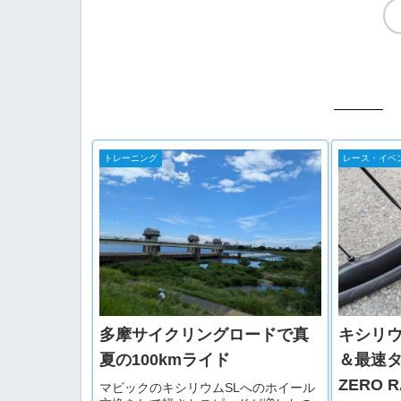
はないのでカフェの中に1部本棚が置
か...
トレーニング
レース・イベ
多摩サイクリングロードで真
キシリウ
夏の100kmライド
＆最速タ
ZERO 
マビックのキシリウムSLへのホイール