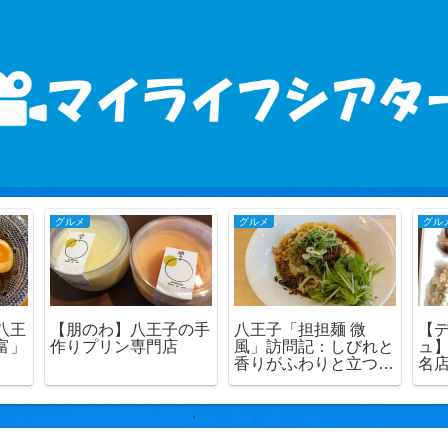
グルメ
グルメ
グル
八王
【朋のわ】八王子の手
八王子「担担麺 微
【
富」
作りプリン専門店
風」訪問記：しびれと
ュ
香りがふわりと立つ一
名
杯に出会った日