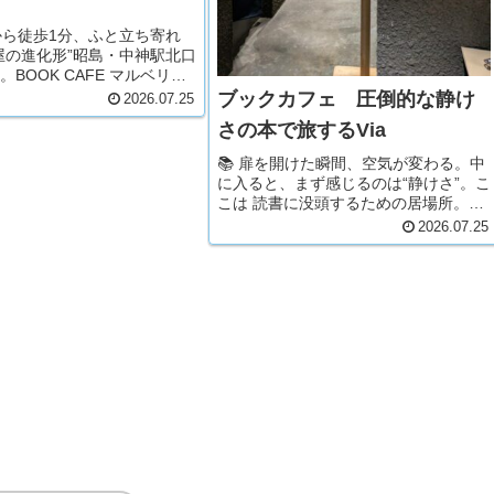
から徒歩1分、ふと立ち寄れ
屋の進化形”昭島・中神駅北口
BOOK CAFE マルベリー
。老舗書店「かつざわ書
ブックカフェ 圧倒的な静け
2026.07.25
ツで、2013年にブックカフ
さの本で旅するVia
れ変わった場所だという。
と、まず目...
📚 扉を開けた瞬間、空気が変わる。中
に入ると、まず感じるのは“静けさ”。こ
こは 読書に没頭するための居場所。1
階は黒を基調とした落ち着いた空間
2026.07.25
で、旅にまつわる本がずらりと並ぶ。
約1000冊の選書はどれも旅の匂いがし
て、棚を眺めるだけでワクワ...