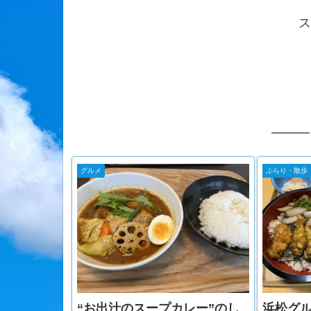
ス
グルメ
ぶらり・散歩
“お出汁のスープカレー”のし
浜松グ