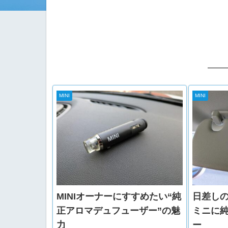
MINI
MINI
MINIオーナーにすすめたい“純
日差し
正アロマデュフューザー”の魅
ミニに
力
ー