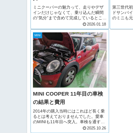
ミニクーパーの魅力って、走りやデザ
第三世代初
インだけじゃなくて、乗り込んだ瞬間
ドサンバイ
の“気分”まで含めて完成しているところ
のミニも元
にありますよね。その空間をもっと心
広くはない
2026.01.18
地よくしたいなら、純正アロマデュフ
イドさせた
ューザーはオススメしたいです。思え
破損してし
MINI
ばMINIを購入したときに同時に...
めて気づく
転...
MINI COOPER 11年目の車検
の結果と費用
2014年の購入当時にはこれほど長く乗
るとは考えておりませんでした。愛車
のMINIも11年目へ突入。車検を通すこ
とになりました。前回はタイヤも交換
2025.10.26
し、その前はバッテリー、ブレーキパ